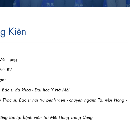
ng Kiên
ũi Họng
Anh B2
ạo:
 Bác sĩ đa khoa - Đại học Y Hà Nội
 Thạc sĩ, Bác sĩ nội trú bệnh viện - chuyên ngành Tai Mũi Họng -
ông tác tại bệnh viện Tai Mũi Họng Trung Ương