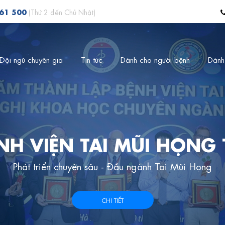
561 500
(Thứ 2 đến Chủ Nhật)
Đội ngũ chuyên gia
Tin tức
Dành cho người bệnh
Dành
NH VIỆN TAI MŨI HỌNG
Phát triển chuyên sâu - Đầu ngành Tai Mũi Họng
CHI TIẾT