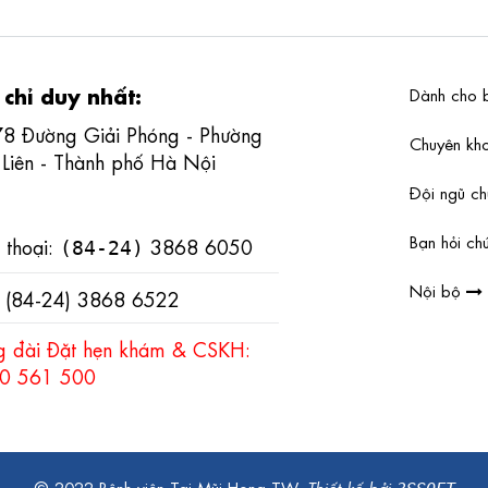
 chỉ duy nhất:
Dành cho 
78 Đường Giải Phóng - Phường
Chuyên k
 Liên - Thành phố Hà Nội
Đội ngũ c
Bạn hỏi chú
 thoại:
3868 6050
(84-24)
Nội bộ
: (84-24) 3868 6522
g đài Đặt hẹn khám & CSKH:
0 561 500
© 2022 Bệnh viện Tai Mũi Họng TW.
Thiết kế bởi