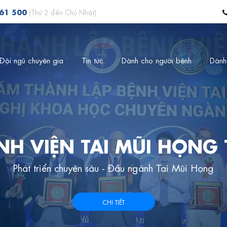
561 500
(Thứ 2 đến Chủ Nhật)
Đội ngũ chuyên gia
Tin tức
Dành cho người bệnh
Dành
NH VIỆN TAI MŨI HỌNG
Phát triển chuyên sâu - Đầu ngành Tai Mũi Họng
CHI TIẾT