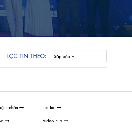
LỌC TIN THEO:
Sắp xếp
bệnh nhân
Tin tức
hoa
Video clip