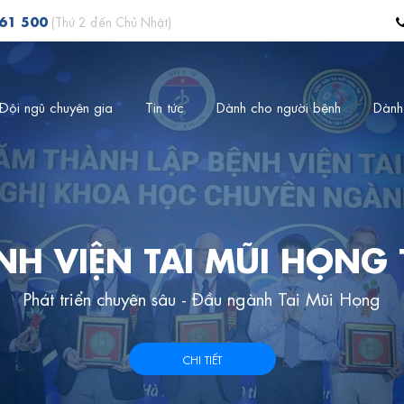
561 500
(Thứ 2 đến Chủ Nhật)
Đội ngũ chuyên gia
Tin tức
Dành cho người bệnh
Dành
NH VIỆN TAI MŨI HỌNG
Phát triển chuyên sâu - Đầu ngành Tai Mũi Họng
CHI TIẾT