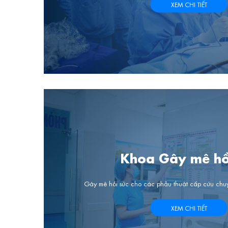
XEM CHI TIẾT
Khoa Gây mê hồ
Gây mê hồi sức cho các phẫu thuật cấp cứu chu
XEM CHI TIẾT