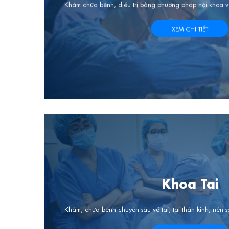
 mũi họng.
Khám chữa bệnh, điều trị bằng phương pháp nội khoa 
XEM CHI TIẾT
Khoa Tai
Khám, chữa bệnh chuyên sâu về tai, tai thần kinh, nền s