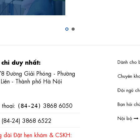
 chỉ duy nhất:
Dành cho 
78 Đường Giải Phóng - Phường
Chuyên k
 Liên - Thành phố Hà Nội
Đội ngũ c
Bạn hỏi chú
 thoại:
3868 6050
(84-24)
Nội bộ
: (84-24) 3868 6522
g đài Đặt hẹn khám & CSKH: