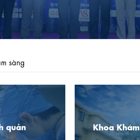
âm sàng
h quản
Khoa Khám 