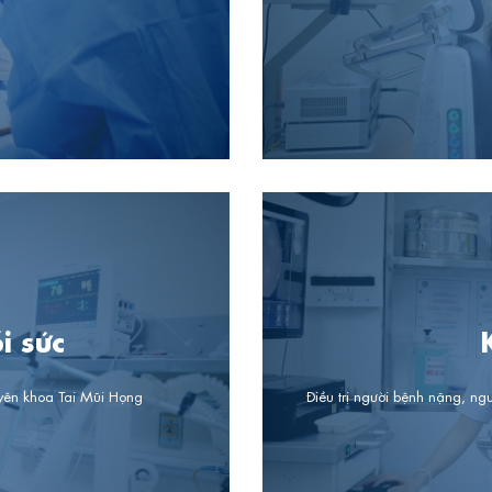
i sức
yên khoa Tai Mũi Họng
Điều trị người bệnh nặng, ng