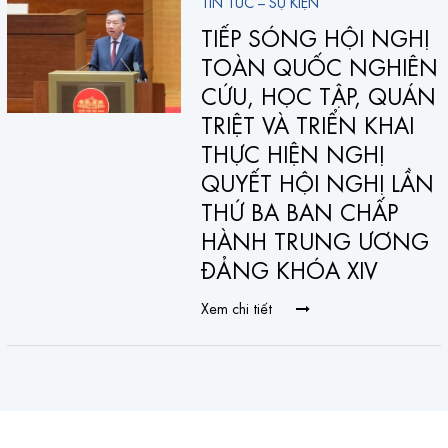
TIN TỨC – SỰ KIỆN
TIẾP SÓNG HỘI NGHỊ
TOÀN QUỐC NGHIÊN
CỨU, HỌC TẬP, QUÁN
TRIỆT VÀ TRIỂN KHAI
THỰC HIỆN NGHỊ
QUYẾT HỘI NGHỊ LẦN
THỨ BA BAN CHẤP
HÀNH TRUNG ƯƠNG
ĐẢNG KHÓA XIV
Xem chi tiết