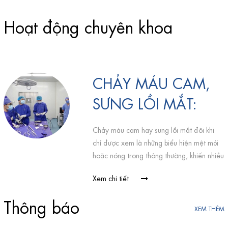
Hoạt động chuyên khoa
CHẢY MÁU CAM,
SƯNG LỒI MẮT:
DẤU HIỆU CẢNH
Chảy máu cam hay sưng lồi mắt đôi khi
BÁO KHỐI U TẾ
chỉ được xem là những biểu hiện mệt mỏi
hoặc nóng trong thông thường, khiến nhiều
BÀO KHỔNG LỒ
gia đình có tâm lý chủ quan không đi thăm
Xem chi tiết
VÙNG MŨI XOANG
khám. Tuy nhiên, ít ai ngờ rằng đây lại có
thể là dấu hiệu cảnh báo một khối u nguy
Thông báo
hiểm, có khả năng chèn ép trực tiếp lên
XEM THÊM
các dây thần kinh và đe dọa tính mạng