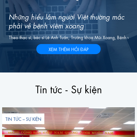
Những hiểu lầm người Việt thường mắc
phải về bệnh viêm xoang
Theo thạc sĩ, bác sĩ Lê Anh Tuấn, Trưởng khoa Mũi Xoang, Bệnh việ
XEM THÊM HỎI ĐÁP
Tin tức - Sự kiện
TIN TỨC – SỰ KIỆN