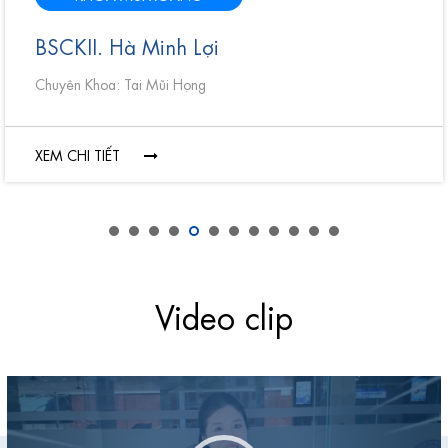
BSCKII. Hà Minh Lợi
Chuyên Khoa: Tai Mũi Họng
XEM CHI TIẾT
Video clip
Video
V
Player
P