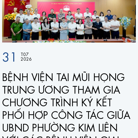
31
T07
2026
BỆNH VIỆN TAI MŨI HỌNG
TRUNG ƯƠNG THAM GIA
CHƯƠNG TRÌNH KÝ KẾT
PHỐI HỢP CÔNG TÁC GIỮA
UBND PHƯỜNG KIM LIÊN
n) đang từng ngày gồng mình vượt qua thử thách như vậy.