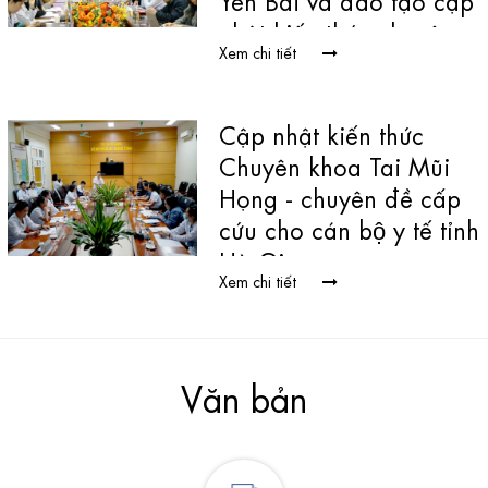
nhật kiến thức chuyên
Xem chi tiết
khoa Tai Mũi Họng
Cập nhật kiến thức
Chuyên khoa Tai Mũi
Họng - chuyên đề cấp
cứu cho cán bộ y tế tỉnh
Hà Giang
Xem chi tiết
Văn bản