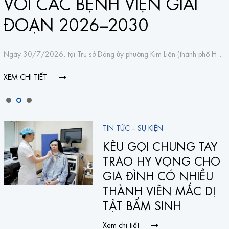
VỚI CÁC BỆNH VIỆN GIAI
ĐOẠN 2026–2030
Ngày 30/7/2026, tại Trụ sở Đảng ủy phường Kim Liên (thành phố Hà Nội), đã diễn ra Chương trình Ký kết phối hợp công tác giữa UBND phường Kim Liên với các Bệnh viện trên địa bàn phường giai đoạn 2026–2030, đồng thời ra mắt mô hình Tổng đài "Kim Liên Khỏe".
XEM CHI TIẾT
TIN TỨC – SỰ KIỆN
KÊU GỌI CHUNG TAY
TRAO HY VỌNG CHO
GIA ĐÌNH CÓ NHIỀU
THÀNH VIÊN MẮC DỊ
TẬT BẨM SINH
Xem chi tiết