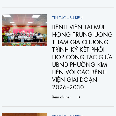
TIN TỨC – SỰ KIỆN
BỆNH VIỆN TAI MŨI
HỌNG TRUNG ƯƠNG
THAM GIA CHƯƠNG
TRÌNH KÝ KẾT PHỐI
HỢP CÔNG TÁC GIỮA
UBND PHƯỜNG KIM
LIÊN VỚI CÁC BỆNH
VIỆN GIAI ĐOẠN
2026–2030
Xem chi tiết