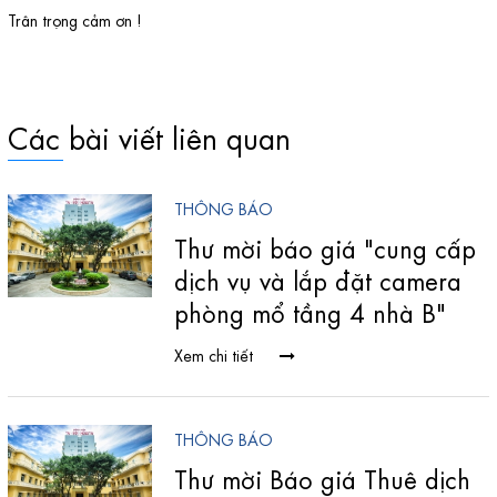
Trân trọng cảm ơn !
Các bài viết liên quan
THÔNG BÁO
THÔNG BÁO
Thư mời báo giá "cung cấp
Thư mời báo giá dịch vụ
dịch vụ và lắp đặt camera
"Phá dỡ và lắp đặt tôn bao
phòng mổ tầng 4 nhà B"
che thang tải hàng phòng
mổ nhà B"
Xem chi tiết
Xem chi tiết
THÔNG BÁO
THÔNG BÁO
Thư mời Báo giá Thuê dịch