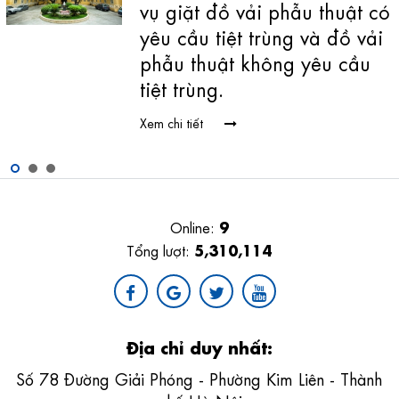
vụ giặt đồ vải phẫu thuật có
Thư mời Báo giá "Thi công
yêu cầu tiệt trùng và đồ vải
Cừ thép và đào, lấp đất để
phẫu thuật không yêu cầu
lắp đặt đường ống thông 2
tiệt trùng.
bể PCCC".
Xem chi tiết
Xem chi tiết
9
Online:
5,310,114
Tổng lượt:
Địa chỉ duy nhất:
Số 78 Đường Giải Phóng - Phường Kim Liên - Thành