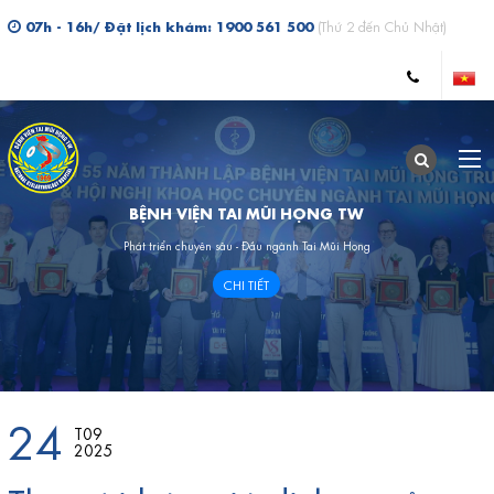
07h - 16h/ Đặt lịch khám: 1900 561 500
(Thứ 2 đến Chủ Nhật)
BỆNH VIỆN TAI MŨI HỌNG TW
Phát triển chuyên sâu - Đầu ngành Tai Mũi Họng
CHI TIẾT
24
T09
2025