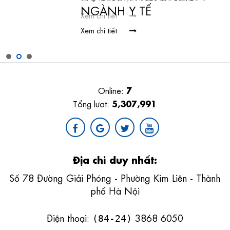
NGÀNH Y TẾ
Xem chi tiết
Xem chi tiết
7
Online:
5,307,991
Tổng lượt:
Địa chỉ duy nhất:
Số 78 Đường Giải Phóng - Phường Kim Liên - Thành
phố Hà Nội
Điện thoại:
3868 6050
(84-24)