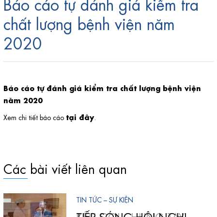
Báo cáo tự đánh giá kiểm tra
chất lượng bệnh viện năm
2020
Báo cáo tự đánh giá kiểm tra chất lượng bệnh viện
năm 2020
tại đây
Xem chi tiết báo cáo
.
Các bài viết liên quan
TIN TỨC – SỰ KIỆN
TIN TỨC – SỰ KIỆN
KÊU GỌI CHUNG TAY
TIẾP SÓNG HỘI NGHỊ