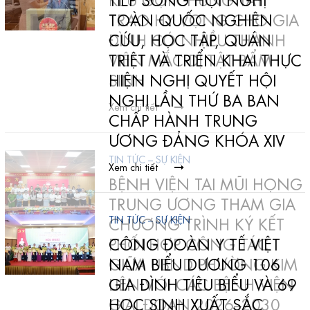
TRAO HY VỌNG CHO GIA
TOÀN QUỐC NGHIÊN
ĐÌNH CÓ NHIỀU THÀNH
CỨU, HỌC TẬP, QUÁN
VIÊN MẮC DỊ TẬT BẨM
TRIỆT VÀ TRIỂN KHAI THỰC
SINH
HIỆN NGHỊ QUYẾT HỘI
NGHỊ LẦN THỨ BA BAN
Xem chi tiết
CHẤP HÀNH TRUNG
ƯƠNG ĐẢNG KHÓA XIV
TIN TỨC – SỰ KIỆN
Xem chi tiết
BỆNH VIỆN TAI MŨI HỌNG
TRUNG ƯƠNG THAM GIA
TIN TỨC – SỰ KIỆN
CHƯƠNG TRÌNH KÝ KẾT
PHỐI HỢP CÔNG TÁC
CÔNG ĐOÀN Y TẾ VIỆT
GIỮA UBND PHƯỜNG KIM
NAM BIỂU DƯƠNG 106
LIÊN VỚI CÁC BỆNH VIỆN
GIA ĐÌNH TIÊU BIỂU VÀ 69
GIAI ĐOẠN 2026–2030
HỌC SINH XUẤT SẮC