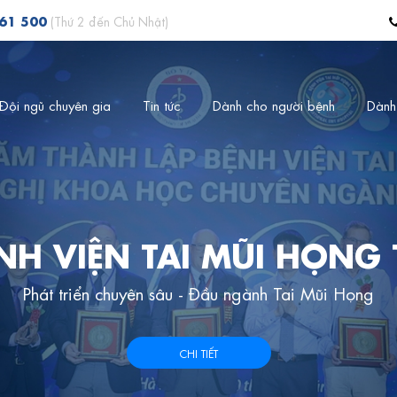
561 500
(Thứ 2 đến Chủ Nhật)
Đội ngũ chuyên gia
Tin tức
Dành cho người bệnh
Dành
NH VIỆN TAI MŨI HỌNG
Phát triển chuyên sâu - Đầu ngành Tai Mũi Họng
CHI TIẾT