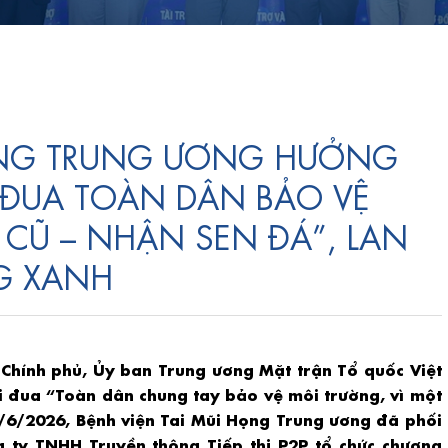
HỌNG TRUNG ƯƠNG HƯỞNG
 ĐUA TOÀN DÂN BẢO VỆ
 CŨ – NHẬN SEN ĐÁ”, LAN
G XANH
 Chính phủ, Ủy ban Trung ương Mặt trận Tổ quốc Việt
hi đua “Toàn dân chung tay bảo vệ môi trường, vì một
5/6/2026, Bệnh viện Tai Mũi Họng Trung ương đã phối
ty TNHH Truyền thông Tiếp thị P2P tổ chức chương