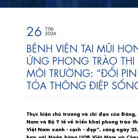
26
T06
2026
BỆNH VIỆN TAI MŨI 
ỨNG PHONG TRÀO THI
MÔI TRƯỜNG: “ĐỔI PIN
TỎA THÔNG ĐIỆP SỐN
Thực hiện chủ trương và chỉ đạo của Đảng,
Nam và Bộ Y tế về triển khai phong trào t
Việt Nam xanh - sạch - đẹp”, sáng ngày 2
hợp với Ngân hàng UOB Việt Nam và Công 