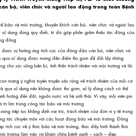
 cán bộ, viên chức và người lao động trong toàn Bệnh
ề bảo vệ môi trường, khuyến khích cán bộ, viên chức và người lao
ua sử dụng đúng quy định, từ đó góp phần giảm thiểu tác động của
ộng đồng.
ận được sự hưởng ứng tích cực của đông đảo cán bộ, viên chức và
đã qua sử dụng được mang đến điểm thu gom để đổi lấy những
g cho sức sống bền bỉ, tinh thần trách nhiệm với môi trường và lối
còn mang ý nghĩa tuyên truyền sâu rộng về trách nhiệm của mỗi cá
n đã qua sử dụng nếu không được thu gom, xử lý đúng cách có thể
nh hưởng đến đất, nguồn nước và hệ sinh thái. Vì vậy, mỗi viên pin
trị lớn trong công tác bảo vệ môi trường.
ơng tiếp tục khẳng định vai trò, trách nhiệm của đơn vị y tế trong
 công tác chuyên môn với các hoạt động bảo vệ môi trường. Đồng
 tích cực về ý thức bảo vệ môi trường, thúc đẩy hình thành thói
 môi trường làm việc và khám chữa bệnh xanh – sạch – đẹp.