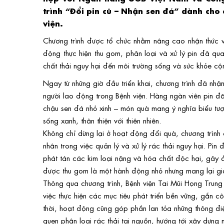
trình “Đổi pin cũ – Nhận sen đá” dành cho
viện.
Chương trình được tổ chức nhằm nâng cao nhận thức v
động thực hiện thu gom, phân loại và xử lý pin đã q
chất thải nguy hại đến môi trường sống và sức khỏe c
Ngay từ những giờ đầu triển khai, chương trình đã nh
người lao động trong Bệnh viện. Hàng ngàn viên pin 
chậu sen đá nhỏ xinh – món quà mang ý nghĩa biểu tượn
sống xanh, thân thiện với thiên nhiên.
Không chỉ dừng lại ở hoạt động đổi quà, chương trình 
nhân trong việc quản lý và xử lý rác thải nguy hại. Pi
phát tán các kim loại nặng và hóa chất độc hại, gây ả
được thu gom là một hành động nhỏ nhưng mang lại giá 
Thông qua chương trình, Bệnh viện Tai Mũi Họng Trung ư
việc thực hiện các mục tiêu phát triển bền vững, gắn
thời, hoạt động cũng góp phần lan tỏa những thông điệp
quen phân loại rác thải tại nguồn, hướng tới xây dựng