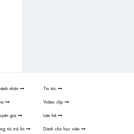
KHÓ KHĂN TẠI H
Xem chi tiết
bệnh nhân
Tin tức
hoa
Video clip
huyên gia
Liên hệ
ng tôi trả lời
Dành cho học viên