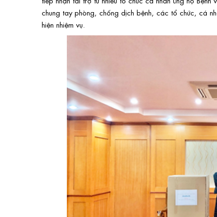
tiếp nhận tài trợ từ nhiều tổ chức cá nhân ủng hộ Bệnh
chung tay phòng, chống dịch bệnh, các tổ chức, cá n
hiện nhiệm vụ.