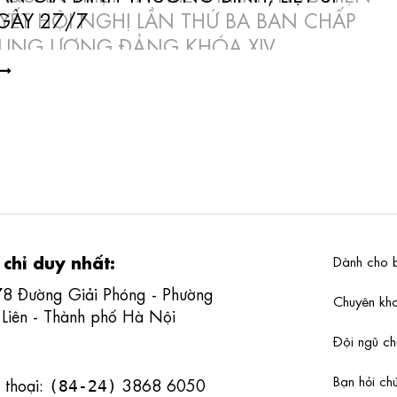
ÀY 27/7
 chỉ duy nhất:
Dành cho 
78 Đường Giải Phóng - Phường
Chuyên k
 Liên - Thành phố Hà Nội
Đội ngũ c
Bạn hỏi chú
 thoại:
3868 6050
(84-24)