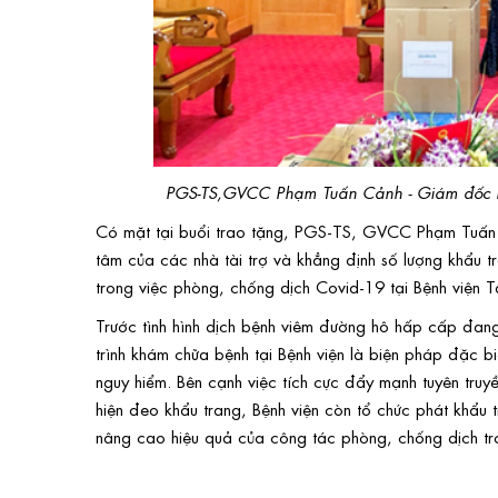
PGS-TS,GVCC Phạm Tuấn Cảnh -
Giám đốc B
Có mặt tại buổi trao tặng, PGS-TS, GVCC Phạm Tuấn C
tâm của các nhà tài trợ và khẳng định số lượng khẩu 
trong việc phòng, chống dịch Covid-19 tại Bệnh viện 
Trước tình hình dịch bệnh viêm đường hô hấp cấp đang 
trình khám chữa bệnh tại Bệnh viện là biện pháp đặc b
nguy hiểm. Bên cạnh việc tích cực đẩy mạnh tuyên truy
hiện đeo khẩu trang, Bệnh viện còn tổ chức phát khẩu
nâng cao hiệu quả của công tác phòng, chống dịch tro