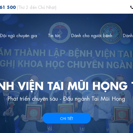
561 500
(Thứ 2 đến Chủ Nhật)
Đội ngũ chuyên gia
Tin tức
Dành cho người bệnh
Dành
NH VIỆN TAI MŨI HỌNG
Phát triển chuyên sâu - Đầu ngành Tai Mũi Họng
CHI TIẾT