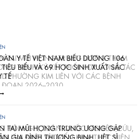
IỆN
ÀN Y TẾ VIỆT NAM BIỂU DƯƠNG 106
 TIÊU BIỂU VÀ 69 HỌC SINH XUẤT SẮC
 TẾ
IỆN
ỆN TAI MŨI HỌNG TRUNG ƯƠNG GẶP
 ÂN GIA ĐÌNH THƯƠNG BINH, LIỆT SĨ