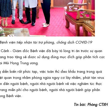
ệnh viện tiếp nhận tài trợ phòng, chống dịch COVID-19
ảnh - Giám đốc Bệnh viện đã bày tỏ lòng tri ân trước sự quan
trang trao tặng sẽ được sử dụng đúng mục đích góp phần tích cực
Tai Mũi Họng Trung ương.
diễn biến rất phức tạp, việc tuân thủ đeo khẩu trang trong quá
iệt quan trọng nhằm phòng ngừa nguy cơ lây nhiễm, phát tán virus
ền đến người bệnh, người nhà người bệnh về việc nghiêm túc thực
 trang miễn phí cho người bệnh, người nhà người bệnh góp phần
ng Bệnh viện.
Tin bài: Phòng CTXH