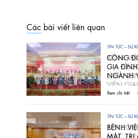
Các bài viết liên quan
TIN TỨC – SỰ K
 THAM
CÔNG ĐO
ÔNG TÁC
GIA ĐÌNH
ỆNH
NGÀNH Y
Xem chi tiết
TIN TỨC – SỰ K
N CỨU,
BỆNH VI
C HIỆN
MẶT, TRI