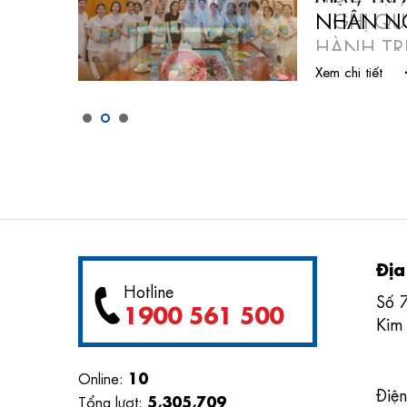
CHẤP
NHÂN NG
Xem chi tiết
Địa
Hotline
Số 
1900 561 500
Kim
10
Online:
Điện
5,305,709
Tổng lượt: