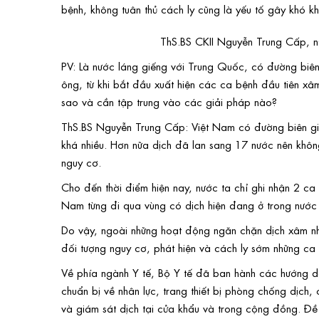
bệnh, không tuân thủ cách ly cũng là yếu tố gây khó k
ThS.BS CKII Nguyễn Trung Cấp, 
PV: Là nước láng giếng với Trung Quốc, có đường biên
ông, từ khi bắt đầu xuất hiện các ca bệnh đầu tiên x
sao và cần tập trung vào các giải pháp nào?
ThS.BS Nguyễn Trung Cấp: Việt Nam có đường biên gi
khá nhiều. Hơn nữa dịch đã lan sang 17 nước nên khô
nguy cơ.
Cho đến thời điểm hiện nay, nước ta chỉ ghi nhận 2 c
Nam từng đi qua vùng có dịch hiện đang ở trong nước 
Do vậy, ngoài những hoạt động ngăn chặn dịch xâm nh
đối tượng nguy cơ, phát hiện và cách ly sớm những ca
Về phía ngành Y tế, Bộ Y tế đã ban hành các hướng dẫ
chuẩn bị về nhân lực, trang thiết bị phòng chống dịch,
và giám sát dịch tại cửa khẩu và trong cộng đồng. Đ