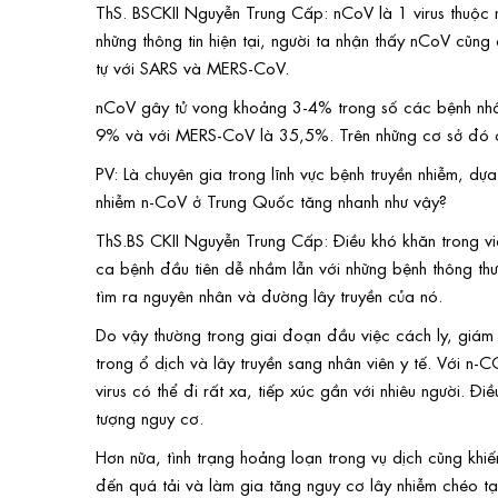
ThS. BSCKII Nguyễn Trung Cấp: nCoV là 1 virus thuộc
những thông tin hiện tại, người ta nhận thấy nCoV cũng
tự với SARS và MERS-CoV.
nCoV gây tử vong khoảng 3-4% trong số các bệnh nhân 
9% và với MERS-CoV là 35,5%. Trên những cơ sở đó 
PV: Là chuyên gia trong lĩnh vực bệnh truyền nhiễm,
nhiễm n-CoV ở Trung Quốc tăng nhanh như vậy?
ThS.BS CKII Nguyễn Trung Cấp: Điều khó khăn trong việ
ca bệnh đầu tiên dễ nhầm lẫn với những bệnh thông thư
tìm ra nguyên nhân và đường lây truyền của nó.
Do vậy thường trong giai đoạn đầu việc cách ly, giám
trong ổ dịch và lây truyền sang nhân viên y tế. Với n
virus có thể đi rất xa, tiếp xúc gần với nhiêu người. 
tượng nguy cơ.
Hơn nữa, tình trạng hoảng loạn trong vụ dịch cũng kh
đến quá tải và làm gia tăng nguy cơ lây nhiễm chéo t