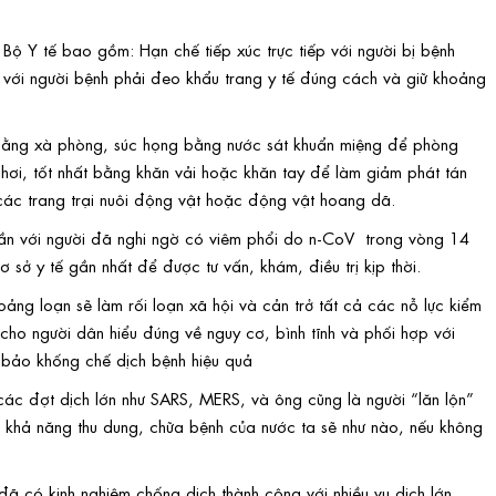
Bộ Y tế bao gồm: Hạn chế tiếp xúc trực tiếp với người bị bệnh
úc với người bệnh phải đeo khẩu trang y tế đúng cách và giữ khoảng
n bằng xà phòng, súc họng bằng nước sát khuẩn miệng để phòng
hơi, tốt nhất bằng khăn vải hoặc khăn tay để làm giảm phát tán
 các trang trại nuôi động vật hoặc động vật hoang dã.
gần với người đã nghi ngờ có viêm phổi do n-CoV trong vòng 14
 sở y tế gần nhất để được tư vấn, khám, điều trị kịp thời.
oảng loạn sẽ làm rối loạn xã hội và cản trở tất cả các nỗ lực kiểm
n cho người dân hiểu đúng về nguy cơ, bình tĩnh và phối hợp với
 bảo khống chế dịch bệnh hiệu quả
các đợt dịch lớn như SARS, MERS, và ông cũng là người “lăn lộn”
 khả năng thu dung, chữa bệnh của nước ta sẽ như nào, nếu không
 có kinh nghiệm chống dịch thành công với nhiều vụ dịch lớn.