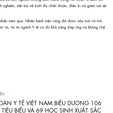
 nghiệm, tiến bộ về trình độ chẩn đoán, điều trị và giám sát dự
 nhiều năm qua. Nhiều bệnh viện cũng đã được xây mới và mở
ớc ta, tôi tin ngành Y tế có đủ khả năng đáp ứng và khống chế
IỆN
ÀN Y TẾ VIỆT NAM BIỂU DƯƠNG 106
 TIÊU BIỂU VÀ 69 HỌC SINH XUẤT SẮC