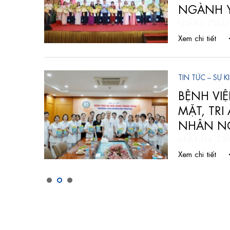
ỆNH
NGÀNH Y
Xem chi tiết
TIN TỨC – SỰ K
N CỨU,
BỆNH VI
C HIỆN
MẶT, TRI
CHẤP
NHÂN NG
Xem chi tiết