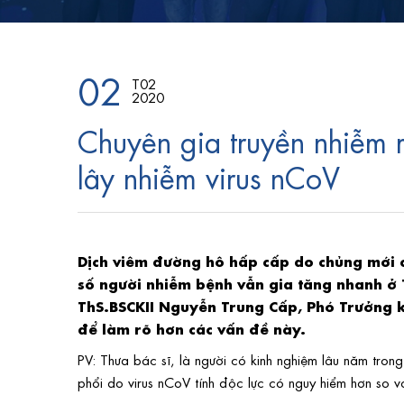
02
T02
2020
Chuyên gia truyền nhiễm
lây nhiễm virus nCoV
Dịch viêm đường hô hấp cấp do chủng mới c
số người nhiễm bệnh vẫn gia tăng nhanh 
ThS.BSCKII Nguyễn Trung Cấp, Phó Trưởng k
để làm rõ hơn các vấn đề này.
PV: Thưa bác sĩ, là người có kinh nghiệm lâu năm tro
phổi do virus nCoV tính độc lực có nguy hiểm hơn so 