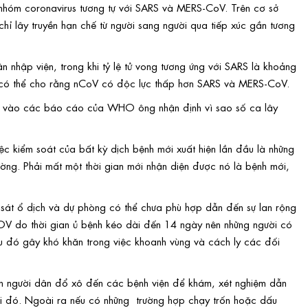
 nhóm coronavirus tương tự với SARS và MERS-CoV. Trên cơ sở
 chỉ lây truyền hạn chế từ người sang người qua tiếp xúc gần tương
nhập viện, trong khi tỷ lệ tử vong tương ứng với SARS là khoảng
có thể cho rằng nCoV có độc lực thấp hơn SARS và MERS-CoV.
 dựa vào các báo cáo của WHO ông nhận định vì sao số ca lây
c kiểm soát của bất kỳ dịch bệnh mới xuất hiện lần đầu là những
ờng. Phải mất một thời gian mới nhận diện được nó là bệnh mới,
 sát ổ dịch và dự phòng có thể chưa phù hợp dẫn đến sự lan rộng
-COV do thời gian ủ bệnh kéo dài đến 14 ngày nên những người có
Điều đó gây khó khăn trong việc khoanh vùng và cách ly các đối
iến người dân đổ xô đến các bệnh viện để khám, xét nghiệm dẫn
ại đó. Ngoài ra nếu có những trường hợp chạy trốn hoặc dấu