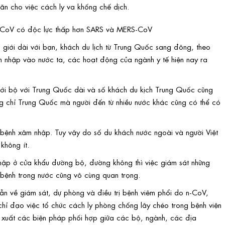
hăn cho việc cách ly va khống chế dịch.
nCoV có độc lực thấp hơn SARS và MERS-CoV
 giới dài với bạn, khách du lịch từ Trung Quốc sang đông, theo
âm nhập vào nước ta, các hoạt động của ngành y tế hiện nay ra
ới bộ với Trung Quốc dài và số khách du kịch Trung Quốc cũng
ng chỉ Trung Quốc mà người đến từ nhiều nước khác cũng có thể có
a bệnh xâm nhập. Tuy vậy do số du khách nước ngoài và người Việt
không ít.
ập ở cửa khẩu đường bộ, đường không thì việc giám sát những
 bệnh trong nước cũng vô cùng quan trọng.
n về giám sát, dự phòng và điều trị bệnh viêm phổi do n-CoV,
 chỉ đạo việc tổ chức cách ly phòng chống lây chéo trong bệnh viện
ề xuất các biện pháp phối hợp giữa các bộ, ngành, các địa