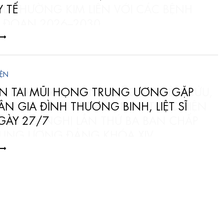
 TẾ
IỆN
ỆN TAI MŨI HỌNG TRUNG ƯƠNG GẶP
 ÂN GIA ĐÌNH THƯƠNG BINH, LIỆT SĨ
ÀY 27/7