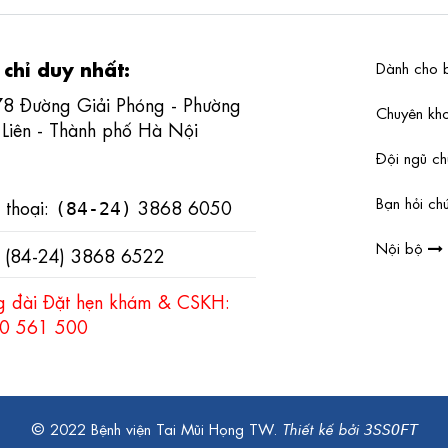
 chỉ duy nhất:
Dành cho 
78 Đường Giải Phóng - Phường
Chuyên k
 Liên - Thành phố Hà Nội
Đội ngũ c
Bạn hỏi chú
 thoại:
3868 6050
(84-24)
Nội bộ
: (84-24) 3868 6522
g đài Đặt hẹn khám & CSKH:
0 561 500
© 2022 Bệnh viện Tai Mũi Họng TW.
Thiết kế bởi
3SSOFT