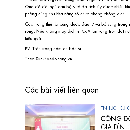
Qua đó đội ngũ cán bộ y tế đã tích lũy được nhiều kinh
phòng cũng như khả năng tổ chức phòng chống dịch.
Các trang thiết bị cũng được đầu tư và bổ sung trong
rộng. Nếu không may dịch n- CoV lan rộng trên đất nư
hiệu quả.
PV: Trân trọng cảm ơn bác sĩ.
Theo Suckhoedoisong.vn
Các bài viết liên quan
TIN TỨC – SỰ K
 THAM
CÔNG ĐO
ÔNG TÁC
GIA ĐÌNH