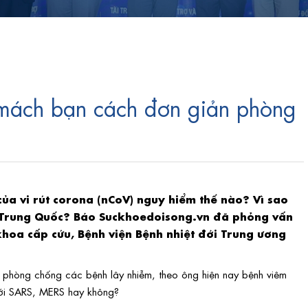
 mách bạn cách đơn giản phòng
ủa vi rút corona (nCoV) nguy hiểm thế nào? Vì sao
ở Trung Quốc? Báo Suckhoedoisong.vn đã phỏng vấn
hoa cấp cứu, Bệnh viện Bệnh nhiệt đới Trung ương
ng phòng chống các bệnh lây nhiễm, theo ông hiện nay bệnh viêm
với SARS, MERS hay không?