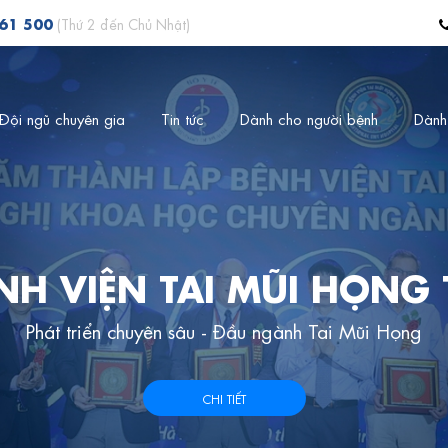
561 500
(Thứ 2 đến Chủ Nhật)
Đội ngũ chuyên gia
Tin tức
Dành cho người bệnh
Dành
NH VIỆN TAI MŨI HỌNG
Phát triển chuyên sâu - Đầu ngành Tai Mũi Họng
CHI TIẾT