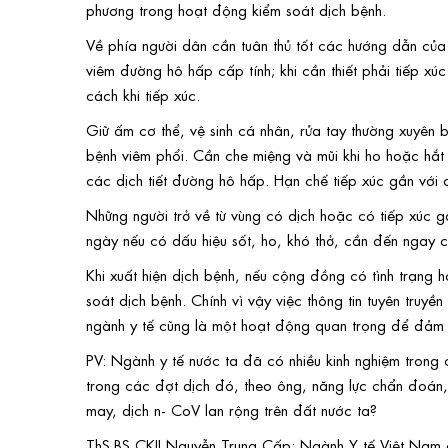
phương trong hoạt động kiểm soát dịch bệnh.
Về phía người dân cần tuân thủ tốt các hướng dẫn của 
viêm đường hô hấp cấp tính; khi cần thiết phải tiếp x
cách khi tiếp xúc.
Giữ ấm cơ thể, vệ sinh cá nhân, rửa tay thường xuyê
bệnh viêm phổi. Cần che miệng và mũi khi ho hoặc hắt 
các dịch tiết đường hô hấp. Hạn chế tiếp xúc gần với
Những người trở về từ vùng có dịch hoặc có tiếp xúc 
ngày nếu có dấu hiệu sốt, ho, khó thở, cần đến ngay cơ
Khi xuất hiện dịch bệnh, nếu cộng đồng có tình trạng h
soát dịch bệnh. Chính vì vậy việc thông tin tuyên truyề
ngành y tế cũng là một hoạt động quan trọng để đảm
PV: Ngành y tế nước ta đã có nhiều kinh nghiệm trong 
trong các đợt dịch đó, theo ông, năng lực chẩn đoán,
may, dịch n- CoV lan rộng trên đất nước ta?
ThS.BS CKII Nguyễn Trung Cấp: Ngành Y tế Việt Nam đã