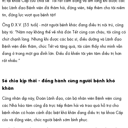
trị tại khoa Cấp cứu chia sẻ: Tôi rất cảm động và ấm lòng khi được các
bác Lãnh đạo Bệnh viện đã thăm hỏi, động viên, tiếp thêm cho tôi niềm
tin, động lực vượt qua bệnh tật!
Ông Đ.X.V. (55 tuổi) - một người bệnh khác đang điều trị nội trú, cũng
bày tỏ: “Năm nay không thể về nhà đón Tết cùng con cháu, tôi cũng có
chút chạnh lòng. Nhưng khi được các bác sĩ, điều dưỡng và Lãnh đạo
Bệnh viện đến thăm, chúc Tết và tặng quà, tôi cảm thấy như mình vẫn
đang ở trong một gia đình lớn. Điều đó khiến tôi yên tâm điều trị hơn
rất nhiều.”
Sẻ chia kịp thời - đồng hành cùng người bệnh khó
khăn
Cũng nhân dịp này, Đoàn Lãnh đạo, cán bộ nhân viên Bệnh viện cùng
các Nhà hảo tâm cũng đã trực tiếp thăm hỏi và trao quà hỗ trợ cho
bệnh nhân có hoàn cảnh đặc biệt khó khăn đang điều trị tại khoa Cấp
cứu và động viên, chúc người bệnh sớm bình phục.