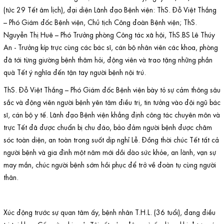
(tức 29 Tết âm lịch), đại diện Lãnh đạo Bệnh viện: ThS. Đỗ Việt Thắng
– Phó Giám đốc Bệnh viện, Chủ tịch Công đoàn Bệnh viện; ThS.
Nguyễn Thị Huê – Phó Trưởng phòng Công tác xã hội,
ThS.BS
Lê Thúy
An - Trưởng kíp trực cùng các bác sĩ, cán bộ nhân viên các khoa, phòng
đã tới từng giường bệnh thăm hỏi, động viên và trao tặng những phần
quà Tết ý nghĩa đến tận tay người bệnh nội trú.
ThS. Đỗ Việt Thắng – Phó Giám đốc Bệnh viện bày tỏ sự cảm thông sâu
sắc và động viên người bệnh yên tâm điều trị, tin tưởng vào đội ngũ bác
sĩ, cán bộ y tế. Lãnh đạo Bệnh viện khẳng định công tác chuyên môn và
trực Tết đã được chuẩn bị chu đáo, bảo đảm người bệnh được chăm
sóc toàn diện, an toàn trong suốt dịp nghỉ Lễ. Đồng thời chúc Tết tất cả
người bệnh và gia đình một năm mới dồi dào sức khỏe, an lành, vạn sự
may mắn, chúc người bệnh sớm hồi phục để trở về đoàn tụ cùng người
thân.
Xúc động trước sự quan tâm ấy, bệnh nhân T.H.L. (36 tuổi), đang điều