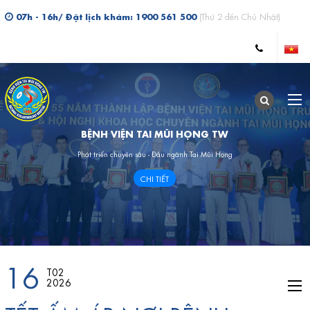
07h - 16h/ Đặt lịch khám: 1900 561 500
(Thứ 2 đến Chủ Nhật)
BỆNH VIỆN TAI MŨI HỌNG TW
Phát triển chuyên sâu - Đầu ngành Tai Mũi Họng
CHI TIẾT
16
T02
2026