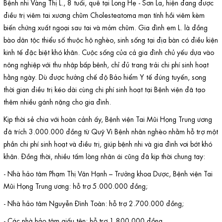
Bệnh nhi Vàng Thị L., 8 tuổi, quê tại Long Hẹ - Sơn La, hiện đang được
điều trị viêm tai xương chũm Cholesteatoma mạn tính hồi viêm kèm
biến chứng xuất ngoại sau tai và mỏm chũm. Gia đình em L. là đồng
bào dân tộc thiểu số thuộc hộ nghèo, sinh sống tại địa bàn có điều kiện
kinh tế đặc biệt khó khăn. Cuộc sống của cả gia đình chủ yếu dựa vào
nông nghiệp với thu nhập bấp bênh, chỉ đủ trang trải chi phí sinh hoạt
hằng ngày. Dù được hưởng chế độ Bảo hiểm Y tế đúng tuyến, song
thời gian điều trị kéo dài cùng chi phí sinh hoạt tại Bệnh viện đã tạo
thêm nhiều gánh nặng cho gia đình.
Kịp thời sẻ chia với hoàn cảnh ấy, Bệnh viện Tai Mũi Họng Trung ương
đã trích 3.000.000 đồng từ Quỹ Vì Bệnh nhân nghèo nhằm hỗ trợ một
phần chi phí sinh hoạt và điều trị, giúp bệnh nhi và gia đình vơi bớt khó
khăn. Đồng thời, nhiều tấm lòng nhân ái cũng đã kịp thời chung tay:
- Nhà hảo tâm Phạm Thị Vân Hạnh – Trưởng khoa Dược, Bệnh viện Tai
Mũi Họng Trung ương: hỗ trợ 5.000.000 đồng;
- Nhà hảo tâm Nguyễn Đình Toàn: hỗ trợ 2.700.000 đồng;
- Các nhà hảo tâm giấu tên: hỗ trợ 1.800.000 đồng.