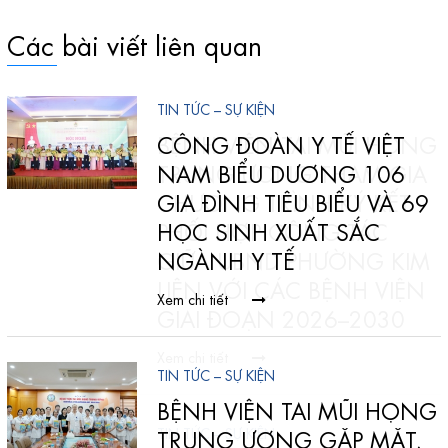
Các bài viết liên quan
TIN TỨC – SỰ KIỆN
G
CÔNG ĐOÀN Y TẾ VIỆT
NAM BIỂU DƯƠNG 106
GIA ĐÌNH TIÊU BIỂU VÀ 69
HỌC SINH XUẤT SẮC
NGÀNH Y TẾ
Xem chi tiết
TIN TỨC – SỰ KIỆN
BỆNH VIỆN TAI MŨI HỌNG
TRUNG ƯƠNG GẶP MẶT,