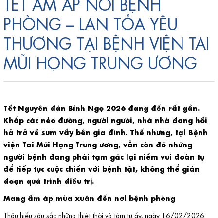
TẾT ẤM ÁP NƠI BỆNH
PHÒNG – LAN TỎA YÊU
THƯƠNG TẠI BỆNH VIỆN TAI
MŨI HỌNG TRUNG ƯƠNG
Tết Nguyên đán Bính Ngọ 2026 đang đến rất gần.
Khắp các nẻo đường, người người, nhà nhà đang hối
hả trở về sum vầy bên gia đình. Thế nhưng, tại Bệnh
viện Tai Mũi Họng Trung ương, vẫn còn đó những
người bệnh đang phải tạm gác lại niềm vui đoàn tụ
để tiếp tục cuộc chiến với bệnh tật, không thể gián
đoạn quá trình điều trị.
Mang ấm áp mùa xuân đến nơi bệnh phòng
Thấu hiểu sâu sắc những thiệt thòi và tâm tư ấy, ngày 16/02/2026