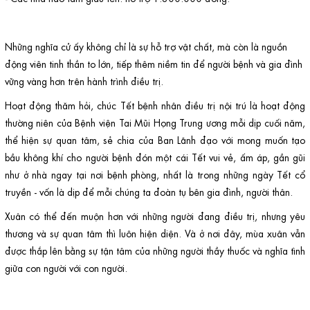
Những nghĩa cử ấy không chỉ là sự hỗ trợ vật chất, mà còn là nguồn
động viên tinh thần to lớn, tiếp thêm niềm tin để người bệnh và gia đình
vững vàng hơn trên hành trình điều trị.
Hoạt động thăm hỏi, chúc Tết bệnh nhân điều trị nội trú là hoạt động
thường niên của Bệnh viện Tai Mũi Họng Trung ương mỗi dịp cuối năm,
thể hiện sự quan tâm, sẻ chia của Ban Lãnh đạo với mong muốn tạo
bầu không khí cho người bệnh đón một cái Tết vui vẻ, ấm áp, gần gũi
như ở nhà ngay tại nơi bệnh phòng, nhất là trong những ngày Tết cổ
truyền - vốn là dịp để mỗi chúng ta đoàn tụ bên gia đình, người thân.
Xuân có thể đến muộn hơn với những người đang điều trị, nhưng yêu
thương và sự quan tâm thì luôn hiện diện. Và ở nơi đây, mùa xuân vẫn
được thắp lên bằng sự tận tâm của những người thầy thuốc và nghĩa tình
giữa con người với con người.