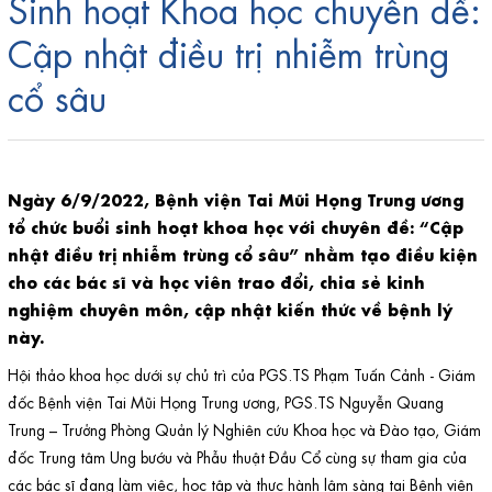
Sinh hoạt Khoa học chuyên đề:
Cập nhật điều trị nhiễm trùng
cổ sâu
Ngày 6/9/2022, Bệnh viện Tai Mũi Họng Trung ương
tổ chức buổi sinh hoạt khoa học với chuyên đề: “Cập
nhật điều trị nhiễm trùng cổ sâu” nhằm tạo điều kiện
cho các bác sĩ và học viên trao đổi, chia sẻ kinh
nghiệm chuyên môn, cập nhật kiến thức về bệnh lý
này.
Hội thảo khoa học dưới sự chủ trì của PGS.TS Phạm Tuấn Cảnh - Giám
đốc Bệnh viện Tai Mũi Họng Trung ương, PGS.TS Nguyễn Quang
Trung – Trưởng Phòng Quản lý Nghiên cứu Khoa học và Đào tạo, Giám
đốc Trung tâm Ung bướu và Phẫu thuật Đầu Cổ cùng sự tham gia của
các bác sĩ đang làm việc, học tập và thực hành lâm sàng tại Bệnh viện