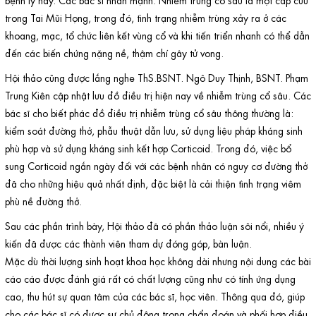
trong Tai Mũi Họng, trong đó, tình trạng nhiễm trùng xảy ra ở các
khoang, mạc, tổ chức liên kết vùng cổ và khi tiến triển nhanh có thể dẫn
đến các biến chứng nặng nề, thậm chí gây tử vong.
Hội thảo cũng được lắng nghe ThS.BSNT. Ngô Duy Thịnh, BSNT. Phạm
Trung Kiên cập nhật lưu đồ điều trị hiện nay về nhiễm trùng cổ sâu. Các
bác sĩ cho biết phác đồ điều trị nhiễm trùng cổ sâu thông thường là:
kiểm soát đường thở, phẫu thuật dẫn lưu, sử dụng liệu pháp kháng sinh
phù hợp và sử dụng kháng sinh kết hợp Corticoid. Trong đó, việc bổ
sung Corticoid ngắn ngày đối với các bệnh nhân có nguy cơ đường thở
đã cho những hiệu quả nhất định, đặc biệt là cải thiện tình trạng viêm
phù nề đường thở.
Sau các phần trình bày, Hội thảo đã có phần thảo luận sôi nổi, nhiều ý
kiến đã được các thành viên tham dự đóng góp, bàn luận.
Mặc dù thời lượng sinh hoạt khoa học không dài nhưng nội dung các bài
cáo cáo được đánh giá rất có chất lượng cũng như có tính ứng dụng
cao, thu hút sự quan tâm của các bác sĩ, học viên. Thông qua đó, giúp
cho các bác sĩ có được sự chủ động trong chẩn đoán và phối hợp điều