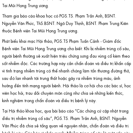
Tai Mũi Họng Trung ương.
Tham gia báo cáo khoa học có PGS.TS. Phạm Trần Anh, BSNT.
Nguyễn Văn Phúc, ThS.BSNT. Ngô Duy Thịnh, BSNT. Phạm Trung Kiên
thuộc Bệnh viện Tai Mũi Họng Trung ương.
Phát biểu khai mạc Hội thảo, PGS.TS Phạm Tuấn Cảnh - Giám đốc
Bệnh viện Tai Mũi Họng Trung ương cho biết: Khi bị nhiễm trùng cổ sâu,
người bệnh thường sẽ xuất hiện triệu chứng sưng đau vùng cổ kèm theo
sốt nhiễm độc. Các trường hợp này cần chẩn đoán và điều trị khẩn cấp
vì tình trạng nhiễm trùng có thể nhanh chóng làm tổn thương đường thở,
sau đó lan nhanh tới trung thất hoặc gây ra nhiễm trùng máu, ảnh
hưởng đến tính mạng người bệnh. Hội thảo là cơ hội cho các bác sĩ, học
viên học hỏi, trau dồi chuyên môn cũng như chia sẻ những kiến thức,
kinh nghiệm trong chẩn đoán và điều trị bệnh lý này.
Tại Hội thảo khoa học, qua bài báo cáo “Các chứng cứ cập nhật trong
điều trị nhiễm trùng cổ sâu”, PGS.TS. Phạm Trần Anh, BSNT. Nguyễn
Văn Phúc đã chia sẻ tổng quan về nguyên nhân, chẩn đoán và điều trị
bệnh lý này. Các bác sĩ nhấn mạnh: Nhiễm trùng cổ sâu là một cấp cứu