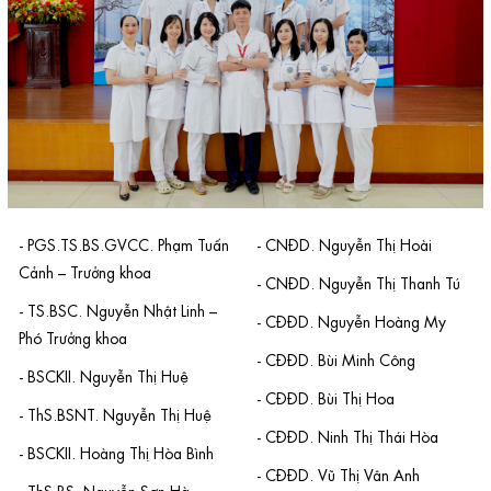
- PGS.TS.BS.GVCC. Phạm Tuấn
- CNĐD. Nguyễn Thị Hoài
Cảnh – Trưởng khoa
- CNĐD. Nguyễn Thị Thanh Tú
- TS.BSC. Nguyễn Nhật Linh –
- CĐĐD. Nguyễn Hoàng My
Phó Trưởng khoa
- CĐĐD. Bùi Minh Công
- BSCKII. Nguyễn Thị Huệ
- CĐĐD. Bùi Thị Hoa
- ThS.BSNT. Nguyễn Thị Huệ
- CĐĐD. Ninh Thị Thái Hòa
- BSCKII. Hoàng Thị Hòa Bình
- CĐĐD. Vũ Thị Vân Anh
- ThS.BS. Nguyễn Sơn Hà