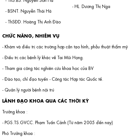
- HL. Dương Thị Nga
- BSNT. Nguyễn Thái Hà
- ThSĐD. Hoàng Thị Anh Đào
CHỨC NĂNG, NHIÊM VỤ
- Khám và điều trị các trường hợp cần tạo hình, phẫu thuật thẩm mỹ
- Điều trị các bệnh lý khác về Tai Mũi Họng.
- Tham gia công tác nghiên cứu khoa học của BV
- Đào tạo, chỉ đạo tuyến - Công tác Hợp tác Quốc tế.
- Quản lý người bệnh nội trú
LÃNH ĐẠO KHOA QUA CÁC THỜI KỲ
Trưởng khoa :
- PGS.TS.GVCC. Phạm Tuấn Cảnh (Từ năm 2005 đến nay)
Phó Trưởng khoa :