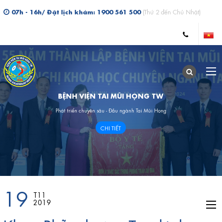
07h - 16h/ Đặt lịch khám: 1900 561 500
(Thứ 2 đến Chủ Nhật)
BỆNH VIỆN TAI MŨI HỌNG TW
Phát triển chuyên sâu - Đầu ngành Tai Mũi Họng
CHI TIẾT
19
T11
2019